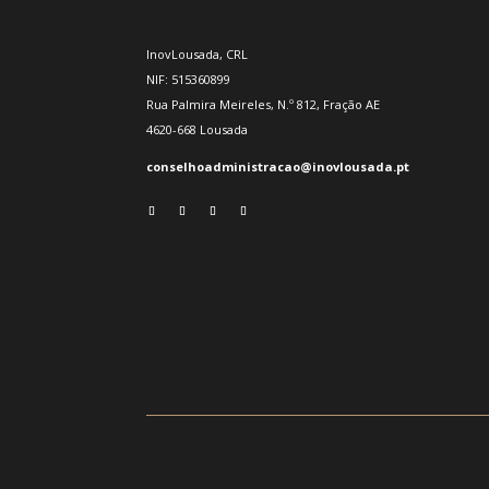
InovLousada, CRL
NIF: 515360899
Rua Palmira Meireles, N.º 812, Fração AE
4620-668 Lousada
conselhoadministracao@inovlousada.pt